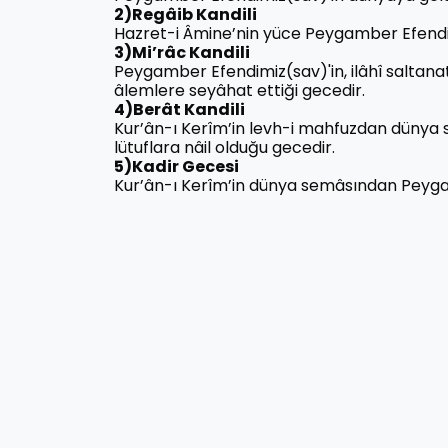
2)Regâib Kandili
Hazret-i Âmine’nin yüce Peygamber Efendi
3)Mi’râc Kandili
Peygamber Efendimiz(sav)'in, ilâhî saltanat
âlemlere seyâhat ettiği gecedir.
4)Berât Kandili
Kur’ân-ı Kerîm’in levh-i mahfuzdan dünya sem
lütuflara nâil olduğu gecedir.
5)Kadir Gecesi
Kur’ân-ı Kerîm’in dünya semâsından Peyga