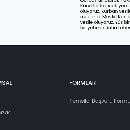
Qurban.uk olarak Paki
Kandili'nde sıcak yem
oluyoruz. Kurban vesil
mübarek Mevlid Kandil
vesile oluyoruz. Yüz b
bir yetimin daha tebe
MSAL
FORMLAR
Temsilci Başvuru Form
ızda