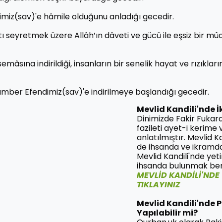
miz(sav)'e hâmile olduğunu anladığı gecedir.
ı seyretmek üzere Allâh’ın dâveti ve gücü ile eşsiz bir mû
âsına indirildiği, insanların bir senelik hayat ve rızıkları
mber Efendimiz(sav)'e indirilmeye başlandığı gecedir.
Mevlid Kandili'nde
Dinimizde Fakir Fuka
fazileti ayet-i kerime 
anlatılmıştır. Mevlid K
de ihsanda ve ikramda
Mevlid Kandili'nde yet
ihsanda bulunmak ber
MEVLİD KANDİLİ'NDE
TIKLAYINIZ
Mevlid Kandili'nde 
Yapılabilir mi?