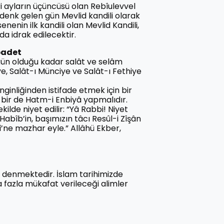
ri ayların üçüncüsü olan Rebîulevvel
 denk gelen gün Mevlid kandili olarak
enenin ilk kandili olan Mevlid Kandili,
da idrak edilecektir.
badet
ün olduğu kadar salât ve selâm
ye, Salât-ı Münciye ve Salât-ı Fethiye
inliğinden istifade etmek için bir
 bir de Hatm-i Enbiyâ yapmalıdır.
ilde niyet edilir: “Yâ Rabbi! Niyet
Habîb’in, başımızın tâcı Resûl-i Zîşân
î’ne mazhar eyle.” Allâhü Ekber,
 denmektedir. İslam tarihimizde
fazla mükafat verileceği alimler