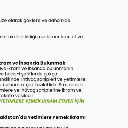
cize olarak göklere ve daha nice
nın takdir edildiği müslümanların af ve
 İkram ve İhsanda Bulunmak
raya ikram ve ihsanda bulunmanın
ve hadis-i şeriflerde çokça
andili'nde ihtiyaç sahipleri ve yetimlere
 bulunmak çok faziletlidir. Bu sebeple
imlere ve ihtiyaç sahiplerine ikram ve
ekete vesiledir.
 YETİMLERE YEMEK İKRAM ETMEK İÇİN
Pakistan'da Yetimlere Yemek İkramı