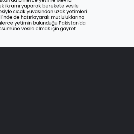
stan'da binlerce yetime Mevlid
ek ikramı yaparak berekete vesile
esiyle sıcak yuvasından uzak yetimleri
i'nde de hatırlayarak mutluluklarına
inlerce yetimin bulunduğu Pakistan'da
ssümüne vesile olmak için gayret
u