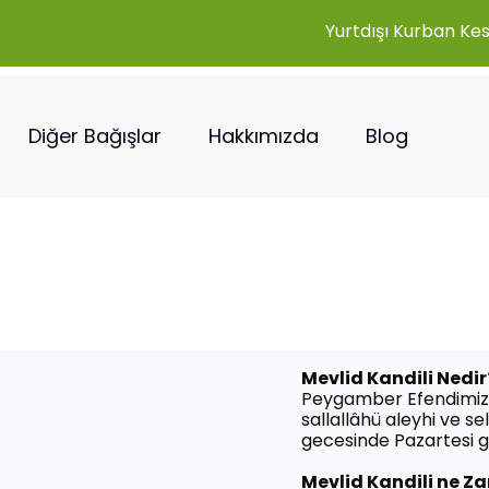
Yurtdışı Kurban Ke
Diğer Bağışlar
Hakkımızda
Blog
Mevlid Kandili Nedir
Peygamber Efendimi
sallallâhü aleyhi ve se
gecesinde Pazartesi gü
Mevlid Kandili ne 