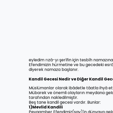
eyledim rızâ-yı şerîfin için tesbîh namazına
Efendimizin hürmetine ve bu gecedeki esrârı
diyerek namaza başlanır.
Kandil Gecesi Nedir ve Diğer Kandil Gece
Müslümanlar olarak ibâdetle tâatla ihyâ e
Mübarek ve önemli olayların meydana geldi
tarafından nakledilmiştir.
Beş tane kandil gecesi vardır. Bunlar:
1)Mevlid Kandili
Peygamber Efendimiz(sav)'in dünyaya geldi