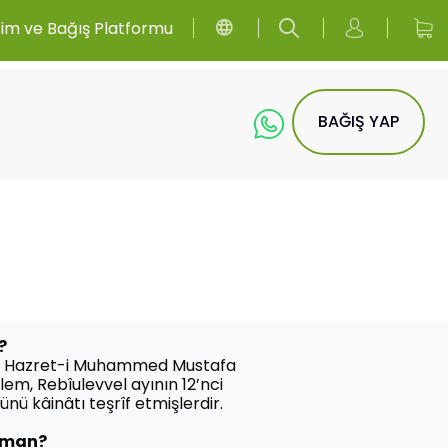
sim ve Bağış Platformu
BAĞIŞ YAP
?
z Hazret-i Muhammed Mustafa
llem, Rebîulevvel ayının 12’nci
nü kâinâtı teşrîf etmişlerdir.
Zaman?