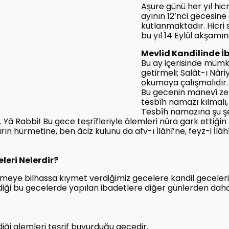
Aşure günü her yıl hic
ayının 12’nci gecesine
kutlanmaktadır. Hicri s
bu yıl 14 Eylül akşamın
Mevlid Kandilinde İ
Bu ay içerisinde mümk
getirmeli; Salât-ı Nâri
okumaya çalışmalıdır.
Bu gecenin manevî zeng
tesbîh namazı kılmalı,
Tesbîh namazına şu şek
. Yâ Rabbi! Bu gece teşrîfleriyle âlemleri nûra gark ettiğin 
n hürmetine, ben âciz kulunu da afv-ı İlâhî’ne, feyz-i İlâh
leri Nelerdir?
tmeye bilhassa kıymet verdiğimiz gecelere kandil geceleri
ği bu gecelerde yapılan ibadetlere diğer günlerden daha 
ği alemleri teşrif buyurduğu gecedir.