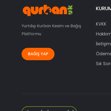
KURU
KVKK
Yurtdışı Kurban Kesim ve Bağış
Hakkım
Platformu
İletişim
Ödeme
BAĞIŞ YAP
Sık So