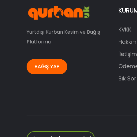
KURU
KVKK
Yurtdışı Kurban Kesim ve Bağış
Hakkım
Platformu
İletişim
Ödeme
BAĞIŞ YAP
Sık So